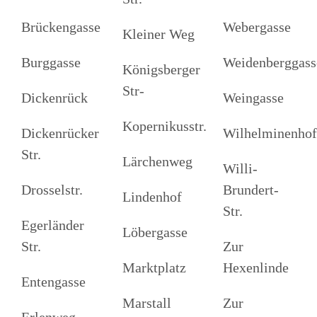
Brückengasse
Webergasse
Kleiner Weg
Burggasse
Weidenberggass
Königsberger
Str-
Dickenrück
Weingasse
Kopernikusstr.
Dickenrücker
Wilhelminenho
Str.
Lärchenweg
Willi-
Drosselstr.
Brundert-
Lindenhof
Str.
Egerländer
Löbergasse
Str.
Zur
Marktplatz
Hexenlinde
Entengasse
Marstall
Zur