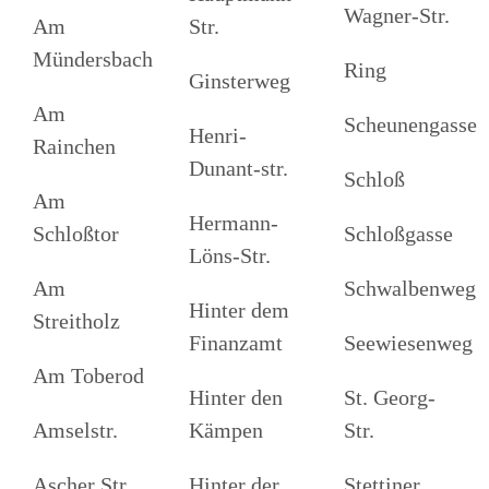
Wagner-Str.
Am
Str.
Mündersbach
Ring
Ginsterweg
Am
Scheunengasse
Henri-
Rainchen
Dunant-str.
Schloß
Am
Hermann-
Schloßtor
Schloßgasse
Löns-Str.
Am
Schwalbenweg
Hinter dem
Streitholz
Finanzamt
Seewiesenweg
Am Toberod
Hinter den
St. Georg-
Amselstr.
Kämpen
Str.
Ascher Str.
Hinter der
Stettiner