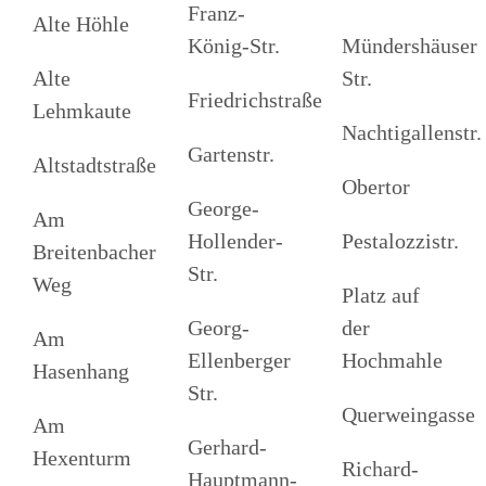
Franz-
Alte Höhle
König-Str.
Mündershäuser
Alte
Str.
Friedrichstraße
Lehmkaute
Nachtigallenstr.
Gartenstr.
Altstadtstraße
Obertor
George-
Am
Hollender-
Pestalozzistr.
Breitenbacher
Str.
Weg
Platz auf
Georg-
der
Am
Ellenberger
Hochmahle
Hasenhang
Str.
Querweingasse
Am
Gerhard-
Hexenturm
Richard-
Hauptmann-