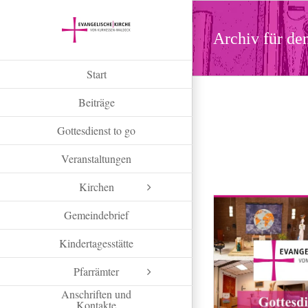
Zum
Inhalt
Archiv für d
springen
Start
Beiträge
Gottesdienst to go
Veranstaltungen
Kirchen
Gemeindebrief
Kindertagesstätte
Pfarrämter
Anschriften und
Kontakte