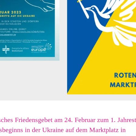
hes Friedensgebet am 24. Februar zum 1. Jahres
sbeginns in der Ukraine auf dem Marktplatz in