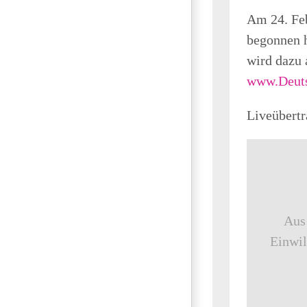
Am 24. Feb
begonnen 
wird dazu 
www.Deuts
Liveübert
Aus
Einwil