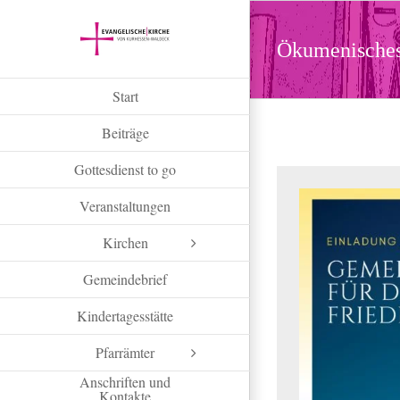
Zum
Inhalt
Ökumenisches
springen
Start
Beiträge
Gottesdienst to go
Veranstaltungen
Kirchen
Gemeindebrief
Kindertagesstätte
Pfarrämter
Anschriften und
Kontakte