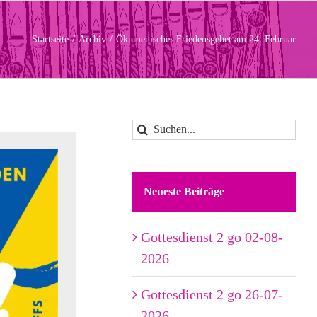
Startseite
Archiv
Ökumenisches Friedensgebet am 24. Februar
Suche
nach:
Neueste Beiträge
Gottesdienst 2 go 02-08-
2026
Gottesdienst 2 go 26-07-
2026