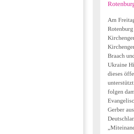
Rotenbur
Am Freitag
Rotenburg 
Kirchengem
Kirchenge
Braach un
Ukraine Hi
dieses öff
unterstütz
folgen dam
Evangelis
Gerber aus
Deutschlan
„Miteinand