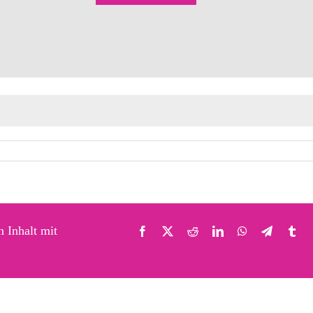
n Inhalt mit
Facebook
X
Reddit
LinkedIn
WhatsApp
Telegra
Tu